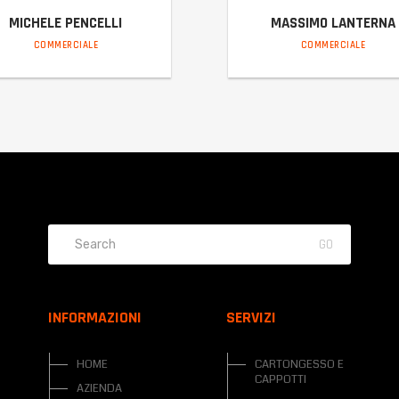
MICHELE PENCELLI
MASSIMO LANTERNA
COMMERCIALE
COMMERCIALE
michelep@incaltiber.it
massimo@incaltiber.it
INFORMAZIONI
SERVIZI
HOME
CARTONGESSO E
CAPPOTTI
AZIENDA