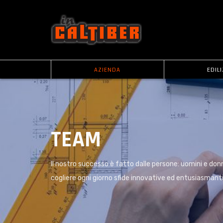
AZIENDA
EDILI
TEAM
Il nostro successo è fatto dalle persone: uomini e do
cogliere ogni giorno sfide innovative ed entusiasmanti