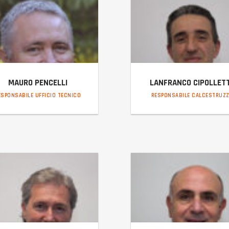
MAURO PENCELLI
LANFRANCO CIPOLLETT
ESPONSABILE UFFICIO TECNICO
RESPONSABILE CALCESTRUZZ
mauro@incaltiber.it
lanfranco@incaltiber.it