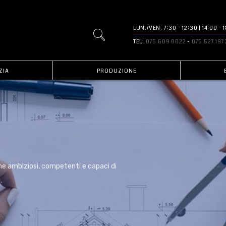
LUN./VEN. 7:30 - 12:30 | 14:00 -
TEL:
075 609 0022
-
075 527 197
ZIA
PRODUZIONE
nne ambiziosi, competenti e capaci di
.