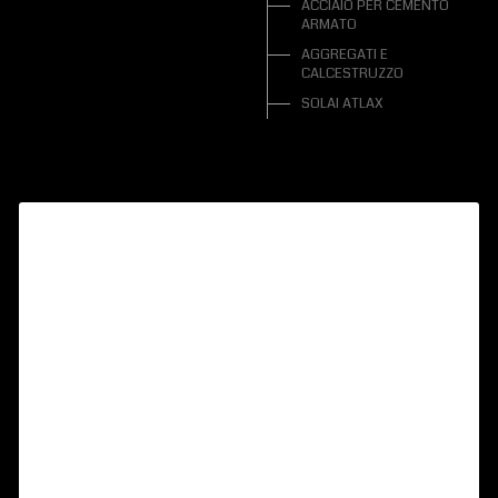
ACCIAIO PER CEMENTO
ARMATO
AGGREGATI E
CALCESTRUZZO
SOLAI ATLAX