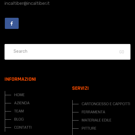
incaltiber@incaltiber.it
INFORMAZIONI
SERVIZI
HOME
AZIENDA
CARTONGESSO E CAPPOTTI
TEAM
FERRAMENTA
BLOG
MATERIALE EDILE
CONTATTI
PITTURE