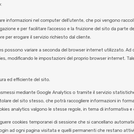
:
e informazioni nel computer dell’utente, che poi vengono raccolte 
azione e per facilitare l’accesso e la fruizione del sito da parte d
 per erogare il servizio richiesto dal cliente.
ies possono variare a seconda del browser internet utilizzato. Ad 
ies, modificando le impostazioni del proprio browser internet. Tal
ura ed efficiente del sito.
asmessi mediante Google Analytics o tramite il servizio statistiche 
titolare del sito stesso, che potrà raccogliere informazioni in fo
cookies analytics valgono le stesse regole, in tema di informativa e
inguere cookies temporanei di sessione che si cancellano automati
l login ad ogni pagina visitata e quelli permanenti che restano atti