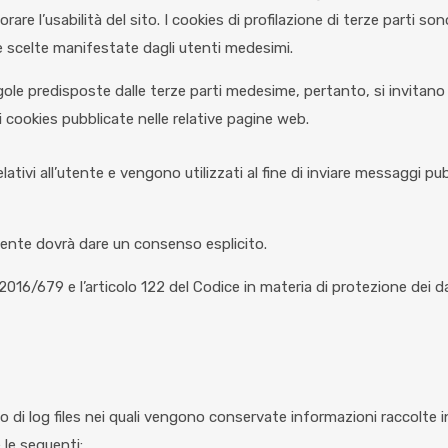
re l’usabilità del sito. I cookies di profilazione di terze parti sono u
 le scelte manifestate dagli utenti medesimi.
 regole predisposte dalle terze parti medesime, pertanto, si invitano
e i cookies pubblicate nelle relative pagine web.
 relativi all’utente e vengono utilizzati al fine di inviare messaggi p
’utente dovrà dare un consenso esplicito.
2016/679 e l’articolo 122 del Codice in materia di protezione dei da
uso di log files nei quali vengono conservate informazioni raccolte 
 le seguenti: