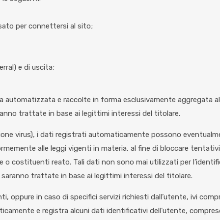
sato per connettersi al sito;
rral) e di uscita;
 automatizzata e raccolte in forma esclusivamente aggregata al fi
anno trattate in base ai legittimi interessi del titolare.
rilevazione virus), i dati registrati automaticamente possono event
formemente alle leggi vigenti in materia, al fine di bloccare tenta
 costituenti reato. Tali dati non sono mai utilizzati per l’identific
i saranno trattate in base ai legittimi interessi del titolare.
 oppure in caso di specifici servizi richiesti dall’utente, ivi compre
icamente e registra alcuni dati identificativi dell’utente, compreso 